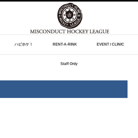
ハピホケ！
RENT-A-RINK
EVENT / CLINIC
Staff Only