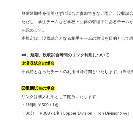
無償延期枠を使用せずに試合に参加できない場合、没収試
ただし、学生チームなど学校・団体の管理下にあるチーム
を認めます。
本規定は、没収試合となる相手チームの救済を目的として
■
4、延期、没収試合時間のリンク利用について
①没収試合の場合
不戦勝となったチームの利用可能時間といたします。(当該
②延期試合の場合
リンクは個人利用として開放いたします。
・1時間 ￥500 / 1名
・30分 ￥300 / 1名 (Copper Division・Iron Divisionのみ)