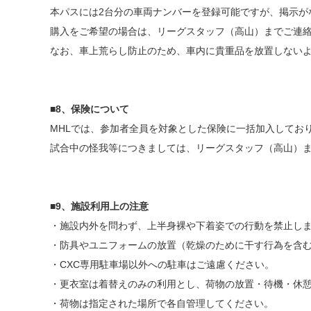
本パスには2台分の車両ナンバーを登録可能ですが、掲示が
購入をご希望の場合は、リーグスタッフ（高山）までご連
なお、車上荒らし防止のため、車内に貴重品を放置しない
■
8、保険について
MHLでは、参加者全員を対象とした保険に一括加入してお
試合中の怪我等につきましては、リーグスタッフ（高山）
■
9、施設利用上の注意
・施設内外を問わず、上半身裸や下着姿での行動を禁止し
・防具やユニフォームの放置（乾燥のために干す行為を含
・CXC専用駐車場以外への駐車はご遠慮ください。
・更衣室は着替えのみの利用とし、荷物の放置・待機・休
・荷物は指定された場所で各自管理してください。