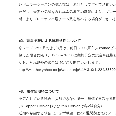
レギュラーシーズンの試合数は、原則としてすべて消化い
ただし、天災や気温を含む異常気象等の影響により、プレ
断によりプレーオフ出場チーム数を縮小する場合がござい
■2、高温予報による日程延期について
今シーズンの6月および9月は、前日12:00(正午)のYaho
超えた場合に限り、12:30～16:30に実施予定の試合を延
なお、それ以外の試合は予定通り開催いたします。
http://weather.yahoo.co.jp/weather/jp/11/4310/11224/33500
■
3、無償延期枠について
予定されている試合に参加できない場合、無償で日程を延期
(※Copper DivisionおよびIron Divisionは各2試合分)
延期を希望する場合は、必ず希望日程の
1週間前まで
にメー