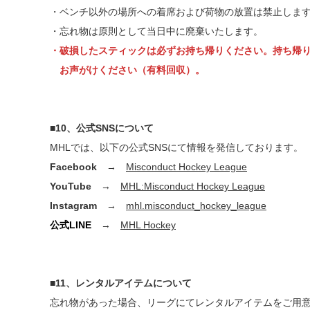
・ベンチ以外の場所への着席および荷物の放置は禁止しま
・忘れ物は原則として当日中に廃棄いたします。
・破損したスティックは必ずお持ち帰りください。持ち帰り
お声がけください（有料回収）。
■
10、公式SNSについて
MHLでは、以下の公式SNSにて情報を発信しております。
Facebook
→
Misconduct Hockey League
YouTube
→
MHL:Misconduct Hockey League
Instagram
→
mhl.misconduct_hockey_league
公式LINE
→
MHL Hockey
■11、レンタルアイテムについて
忘れ物があった場合、リーグにてレンタルアイテムをご用