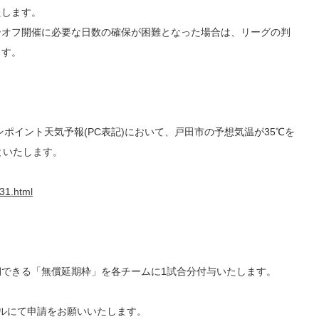
たします。
ーオフ開催に必要な日数の確保が困難となった場合は、リーグの判
ます。
oピンポイント天気予報(PC表記)において、戸田市の予想気温が35℃を
期といたします。
31.html
できる「無償延期枠」を各チームに1試合分付与いたします。
ルにて申請をお願いいたします。