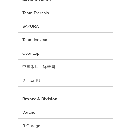
Team.Eternals
SAKURA
Team Inaxma
Over Lap
中国飯店 錦華園
チーム KJ
Bronze A
Division
Verano
R.Garage