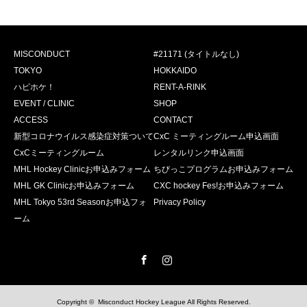
MISCONDUCT
#21171 (タイトルなし)
TOKYO
HOKKAIDO
ハピホケ！
RENT-A-RINK
EVENT / CLINIC
SHOP
ACCESS
CONTACT
新型コロナウイルス感染症対策ついて
CxC ミーティングルーム申込画面
CxCミーティングルーム
レンタルリンク申込画面
MHL Hockey Clinicお申込みフォーム
ちびっこプログラムお申込みフォーム
MHL GK Clinicお申込みフォーム
CXC hockey Fes!お申込みフォーム
MHL Tokyo 53rd Seasonお申込フォ
Privacy Policy
ーム
Facebook
Instagram
Copyright ©
Misconduct Hockey League
All Rights Reserved.