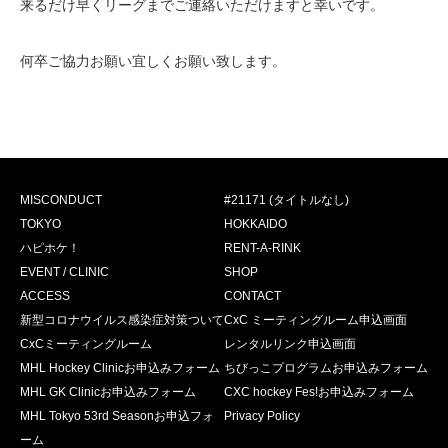
来るだけ早くリーグまでご連絡いただけますと幸いです。
何卒ご協力お願い宜しくお願い致します。
MISCONDUCT
#21171 (タイトルなし)
TOKYO
HOKKAIDO
ハピホケ！
RENT-A-RINK
EVENT / CLINIC
SHOP
ACCESS
CONTACT
新型コロナウイルス感染症対策ついて
CxC ミーティングルーム申込画面
CxCミーティングルーム
レンタルリンク申込画面
MHL Hockey Clinicお申込みフォーム
ちびっこプログラムお申込みフォーム
MHL GK Clinicお申込みフォーム
CXC hockey Fes!お申込みフォーム
MHL Tokyo 53rd Seasonお申込フォ
Privacy Policy
ーム