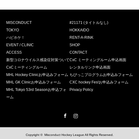
MISCONDUCT
#21171 (タイトルなし)
TOKYO
HOKKAIDO
ハピホケ！
RENT-A-RINK
EVENT / CLINIC
SHOP
ACCESS
CONTACT
新型コロナウイルス感染症対策ついて
CxC ミーティングルーム申込画面
CxCミーティングルーム
レンタルリンク申込画面
MHL Hockey Clinicお申込みフォーム
ちびっこプログラムお申込みフォーム
MHL GK Clinicお申込みフォーム
CXC hockey Fes!お申込みフォーム
MHL Tokyo 53rd Seasonお申込フォ
Privacy Policy
ーム
Facebook
Instagram
Copyright ©
Misconduct Hockey League
All Rights Reserved.