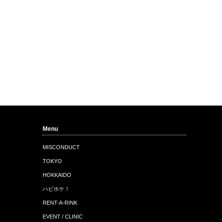
Menu
MISCONDUCT
TOKYO
HOKKAIDO
ハピホケ！
RENT-A-RINK
EVENT / CLINIC