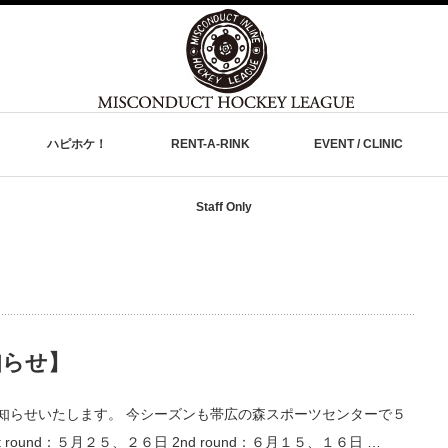
ハピホケ！
RENT-A-RINK
EVENT / CLINIC
Staff Only
知らせ】
、お知らせいたします。 今シーズンも帯広の森スポーツセンターで５
ound：５月２５、２６日 2nd round：６月１５、１６日 …