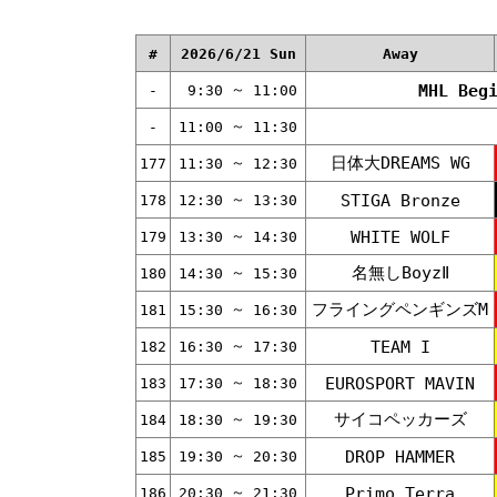
#
2026/6/21 Sun
Away
～
MHL Beg
-
9:30
11:00
～
-
11:00
11:30
日体大DREAMS WG
～
177
11:30
12:30
～
STIGA Bronze
178
12:30
13:30
～
WHITE WOLF
179
13:30
14:30
名無しBoyzⅡ
～
180
14:30
15:30
フライングペンギンズM
～
181
15:30
16:30
～
TEAM I
182
16:30
17:30
～
EUROSPORT MAVIN
183
17:30
18:30
サイコペッカーズ
～
184
18:30
19:30
～
DROP HAMMER
185
19:30
20:30
～
Primo Terra
186
20:30
21:30