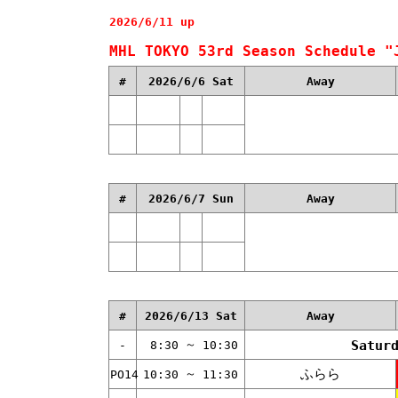
2026/6/11 up
MHL TOKYO 53rd Season Schedule "
#
2026/6/6 Sat
Away
#
2026/6/7 Sun
Away
#
2026/6/13 Sat
Away
～
Satur
-
8:30
10:30
ふらら
～
PO14
10:30
11:30