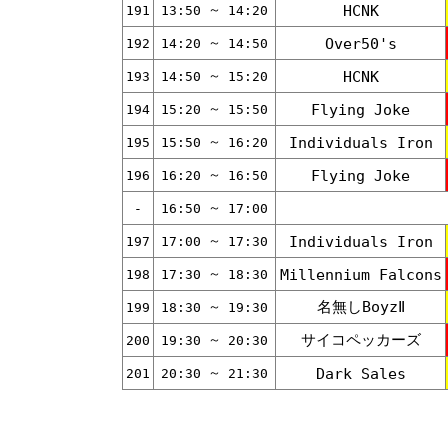
～
HCNK
191
13:50
14:20
～
Over50's
192
14:20
14:50
～
HCNK
193
14:50
15:20
～
Flying Joke
194
15:20
15:50
～
Individuals Iron
195
15:50
16:20
～
Flying Joke
196
16:20
16:50
～
-
16:50
17:00
～
Individuals Iron
197
17:00
17:30
～
Millennium Falcons
198
17:30
18:30
名無しBoyzⅡ
～
199
18:30
19:30
サイコペッカーズ
～
200
19:30
20:30
～
Dark Sales
201
20:30
21:30