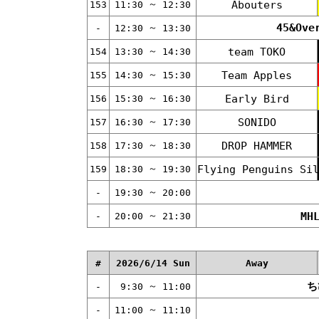
～
Abouters
153
11:30
12:30
45&O
～
-
12:30
13:30
～
team TOKO
154
13:30
14:30
～
Team Apples
155
14:30
15:30
～
Early Bird
156
15:30
16:30
～
SONIDO
157
16:30
17:30
～
DROP HAMMER
158
17:30
18:30
～
Flying Penguins Sil
159
18:30
19:30
～
-
19:30
20:00
～
MH
-
20:00
21:30
#
2026/6/14 Sun
Away
ち
～
-
9:30
11:00
～
-
11:00
11:10