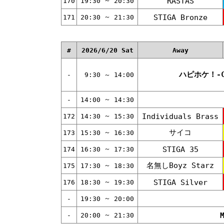
～
RASTAS
170
19:30
20:30
～
STIGA Bronze
171
20:30
21:30
#
2026/6/20 Sat
Away
ハピホケ！-CC
-
9:30
～
14:00
～
-
14:00
14:30
～
Individuals Brass
172
14:30
15:30
サイコ
～
173
15:30
16:30
～
STIGA 35
174
16:30
17:30
名無しBoyz Starz
～
175
17:30
18:30
～
STIGA Silver
176
18:30
19:30
～
-
19:30
20:00
～
-
20:00
21:30